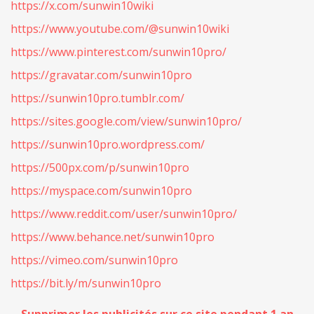
https://x.com/sunwin10wiki
https://www.youtube.com/@sunwin10wiki
https://www.pinterest.com/sunwin10pro/
https://gravatar.com/sunwin10pro
https://sunwin10pro.tumblr.com/
https://sites.google.com/view/sunwin10pro/
https://sunwin10pro.wordpress.com/
https://500px.com/p/sunwin10pro
https://myspace.com/sunwin10pro
https://www.reddit.com/user/sunwin10pro/
https://www.behance.net/sunwin10pro
https://vimeo.com/sunwin10pro
https://bit.ly/m/sunwin10pro