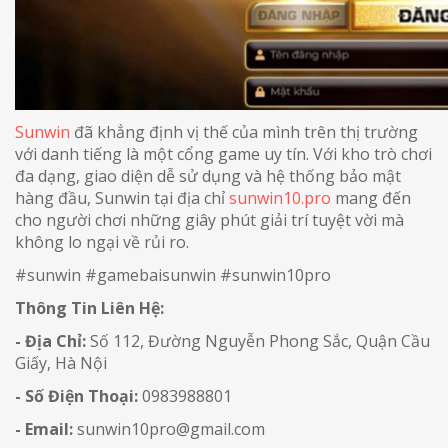
Sunwin
đã khẳng định vị thế của mình trên thị trường
với danh tiếng là một cổng game uy tín. Với kho trò chơi
đa dạng, giao diện dễ sử dụng và hệ thống bảo mật
hàng đầu, Sunwin tại địa chỉ
sunwin10.pro
mang đến
cho người chơi những giây phút giải trí tuyệt vời mà
không lo ngại về rủi ro.
#sunwin #gamebaisunwin #sunwin10pro
Thông Tin Liên Hệ:
- Địa Chỉ:
Số 112, Đường Nguyễn Phong Sắc, Quận Cầu
Giấy, Hà Nội
- Số Điện Thoại:
0983988801
- Email:
sunwin10pro@gmail.com